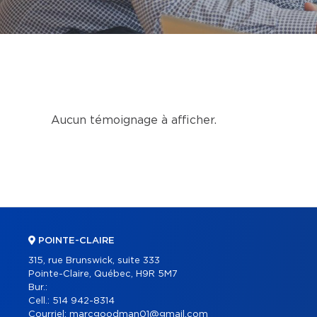
Aucun témoignage à afficher.
POINTE-CLAIRE
315, rue Brunswick, suite 333
Pointe-Claire, Québec, H9R 5M7
Bur.:
Cell.:
514 942-8314
Courriel:
marcgoodman01@gmail.com