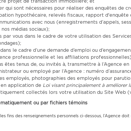
re projet de transaction immobilière; et
er qui sont nécessaires pour réaliser des enquêtes de c
tion hypothécaire, relevés fiscaux, rapport d'enquête de
mmunications avec nous (enregistrements d’appels, sess
 nos médias sociaux);
par vous dans le cadre de votre utilisation des Servic
ondages);
dans le cadre d’une demande d’emploi ou d’engagement 
ence professionnelle et les affiliations professionnelles)
êtes tenus de, ou invités à, transmettre à l’Agence en r
inistrateur ou employé par l’Agence : numéro d’assuranc
les employés, photographies des employés pour parution 
 en application de
Loi visant principalement à améliorer 
uement collectés lors votre utilisation du Site Web (vo
omatiquement ou par fichiers témoins
 les fins des renseignements personnels ci-dessous, l’Agence doit re