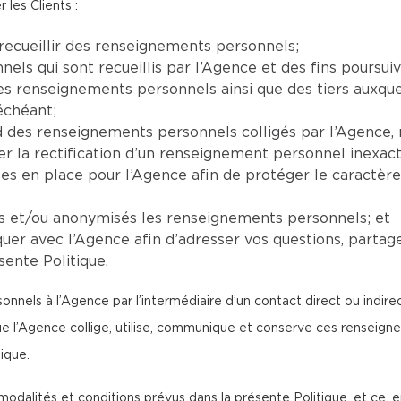
 les Clients :
recueillir des renseignements personnels;
ls qui sont recueillis par l’Agence et des fins poursuiv
 les renseignements personnels ainsi que des tiers auxq
échéant;
ard des renseignements personnels colligés par l’Agenc
la rectification d’un renseignement personnel inexact,
ses en place pour l’Agence afin de protéger le caractèr
ts et/ou anonymisés les renseignements personnels; et
er avec l’Agence afin d’adresser vos questions, partag
sente Politique.
nnels à l’Agence par l’intermédiaire d’un contact direct ou indir
que l’Agence collige, utilise, communique et conserve ces rense
ique.
modalités et conditions prévus dans la présente Politique, et ce, e