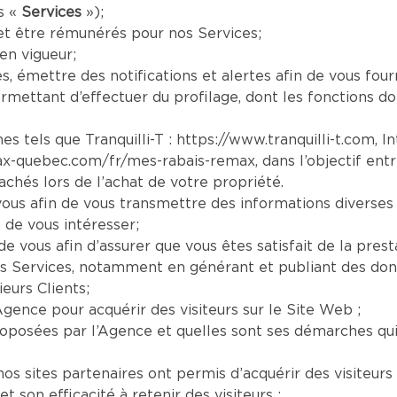
s «
Services
»);
et être rémunérés pour nos Services;
en vigueur;
es, émettre des notifications et alertes afin de vous four
mettant d’effectuer du profilage, dont les fonctions doi
es tels que Tranquilli-T :
https://www.tranquilli-t.com
, I
ax-quebec.com/fr/mes-rabais-remax
, dans l’objectif ent
chés lors de l’achat de votre propriété.
us afin de vous transmettre des informations diverses 
 de vous intéresser;
e vous afin d’assurer que vous êtes satisfait de la prest
s Services, notamment en générant et publiant des donn
eurs Clients;
Agence pour acquérir des visiteurs sur le Site Web ;
oposées par l’Agence et quelles sont ses démarches qui s
os sites partenaires ont permis d’acquérir des visiteurs 
son efficacité à retenir des visiteurs ;