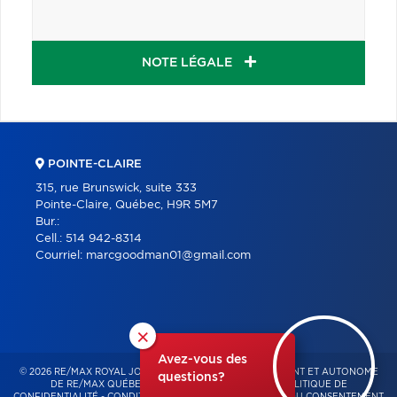
NOTE LÉGALE
POINTE-CLAIRE
315, rue Brunswick, suite 333
Pointe-Claire, Québec, H9R 5M7
Bur.:
Cell.:
514 942-8314
Courriel:
marcgoodman01@gmail.com
×
Avez-vous des
© 2026 RE/MAX ROYAL JORDAN – FRANCHISÉ INDÉPENDANT ET AUTONOME
questions?
DE RE/MAX QUÉBEC – TOUS DROITS RÉSERVÉS -
POLITIQUE DE
CONFIDENTIALITÉ
-
CONDITIONS D'UTILISATION
-
GESTION DU CONSENTEMENT